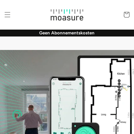
Meteen
naar de
content
Winkelwa
Geen Abonnementskosten