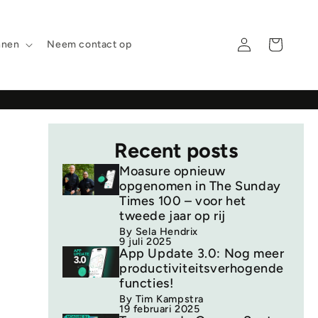
Inloggen
Winkelwagen
nnen
Neem contact op
erzending
Recent posts
Moasure opnieuw
opgenomen in The Sunday
Times 100 – voor het
tweede jaar op rij
By Sela Hendrix
9 juli 2025
App Update 3.0: Nog meer
productiviteitsverhogende
functies!
By Tim Kampstra
19 februari 2025