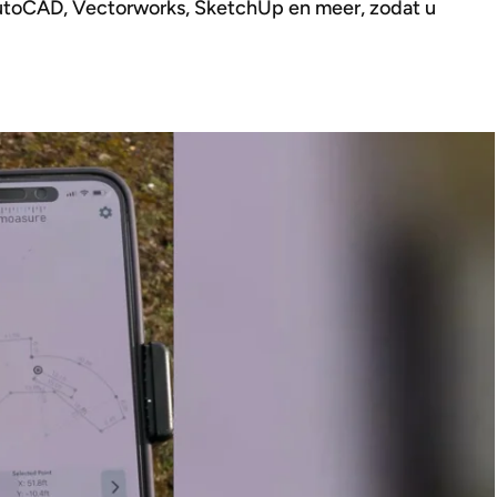
utoCAD, Vectorworks, SketchUp en meer, zodat u