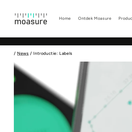
Meteen
naar de
content
Home
Ontdek Moasure
Produ
/
News
/
Introductie: Labels